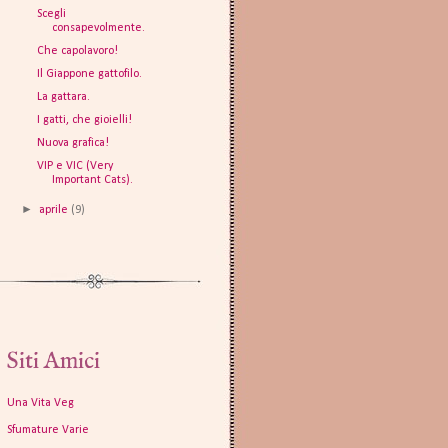
Scegli
consapevolmente.
Che capolavoro!
Il Giappone gattofilo.
La gattara.
I gatti, che gioielli!
Nuova grafica!
VIP e VIC (Very
Important Cats).
►
aprile
(9)
Siti Amici
Una Vita Veg
Sfumature Varie