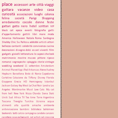
place
accessori
arte
città
viaggi
gattara
vacanze
video
casa
curiosità
associazioni
luoghi
colonia
felina
società
Parigi
Shopping
arredamento
coccole
donne
feste
gattari
gatto nero
hotel
scrittori
VIP
black cat
epoca
eventi
fotografia
gatti
d'appartamento
gattili
libri
mare
moda
America
Halloween
Natale
Roma
Sardegna
Shabby Chic
Su Pallosu
addobbi
artisti
attori
bellezza
cantanti
celebrità
convivenza
cucina
decorazioni
disegno
dolci
esseri viventi
film
gadgets
gioielli
letteratura
lo sapevi che
look
matrimonio
mostre
museo
pittore
riposo
romanzi
segnaposto
spiaggia
storie
vintage
wedding
weekend
11 settembre
Amsterdam
Animal Planet
App iPad
Arkansas
Atene
Audrey
Hepburn
Barcellona
Brolo di Nonio
Capodanno
Cartoline
Colazione da Tiffany
Disney
Florida
Giappone
Grecia
HD
Hemingway
Istanbul
Jackson Galaxy
Key West
Le Chat Noir
Londra
Los
Angeles
Montmartre
Must Love Cats
My cat
from hell
New York
Nizza
Olanda
Siena
Stati
Uniti
Sud Africa
TV
Tea time
Torre Argentina
Toscana
Treviglio
Turchia
Ucraina
acqua
alimenti
alta qualità
amache
ambiente
antivivisezione
bambini
biblioteca
bohèmien
bookends
botti
calcio
campagna
candele
canzoni
carattere
case gallegianti
cat artist
cat crossing