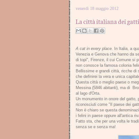
venerdì 18 maggio 2012
La città italiana dei gatti
A cat in every place.
In
Italia, a qu
Venezia e Genova che hanno da sempr
di topi", Firenze, il cui Comune si 
non conosce la famosa colonia feli
Bellissime e grandi città, ricche di
che definirei la vera e unica capitale
Questa città o meglio paese o megli
Messina (5846 abitanti), ma di Brol
al lago d'Orta.
Un monumento in onore del gatto, pi
riconosciuti come "Il paese dei gatt
Non è chiaro se questa denominazio
i felini in paese oppure all'antica riv
Fatto sta, che per una volta le tr
senza se e senza ma!