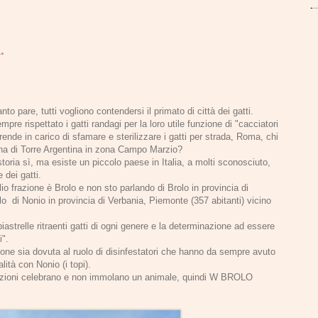
.
anto pare, tutti vogliono contendersi il primato di città dei gatti.
e rispettato i gatti randagi per la loro utile funzione di "cacciatori
prende in carico di sfamare e sterilizzare i gatti per strada, Roma, chi
na di Torre Argentina in zona Campo Marzio?
 storia sì, ma esiste un piccolo paese in Italia, a molti sconosciuto,
 dei gatti.
o frazione è Brolo e non sto parlando di Brolo in provincia di
o di Nonio in provincia di Verbania, Piemonte (357 abitanti) vicino
astrelle ritraenti gatti di ogni genere e la determinazione ad essere
i".
ne sia dovuta al ruolo di disinfestatori che hanno da sempre avuto
alità con Nonio (i topi).
adizioni celebrano e non immolano un animale, quindi W BROLO