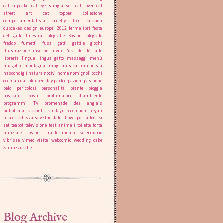
cat cupcake
cat eye sunglasses
cat lover
cat
street art
cat topper
collezione
comportamentalista
cruelty free
cuccioli
cupcakes
design
europei 2012
fermalibri
festa
del gatto
finestra
fotografie Boston
fotografo
freddo
fumetti
fusa
gatti
gattile
giochi
illustrazione
inverno
inviti
l'ora del té
latte
libreria
lingua
lingua gatto
massaggi
menù
miagolio
montagna
mug
musica
musicista
nascondigli
natura
nocivi
nome
nomignoli
occhi
occhiali da sole
open day
partecipazioni
passione
pelo
pericolosi
personalità
piante
pioggia
postcard
posti
profumatori d'ambiente
programmi TV
promenade des anglais
pubblicità
racconti
randagi
recensioni
regali
relax
ricchezza
save the date
show
spot
tattoo
tea
set
teapot
televisione
test animali
toilette
torta
nunziale
tossici
trasferimento
veterinario
vibrisse
vimeo
visita
webcomic
wedding cake
zampe
zucche
Blog Archive