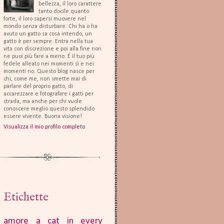
bellezza, il loro carattere
tanto docile quanto
forte, il loro sapersi muovere nel
mondo senza disturbare. Chi ha o ha
avuto un gatto sa cosa intendo, un
gatto è per sempre. Entra nella tua
vita con discrezione e poi alla fine non
ne puoi più fare a meno. É il tuo più
fedele alleato nei momenti sì e nei
momenti no. Questo blog nasce per
chi, come me, non smette mai di
parlare del proprio gatto, di
accarezzare e fotografare i gatti per
strada, ma anche per chi vuole
conoscere meglio questo splendido
essere vivente. Buona visione!
Visualizza il mio profilo completo
Etichette
amore
a cat in every